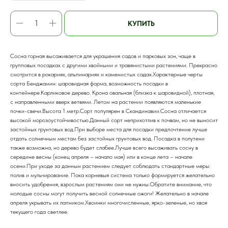
КУПИТЬ
Сосна горная высаживается для украшения садов и парковых зон, чаще в
групповых посадках с другими хвойными и травянистыми растениями. Прекрасно
смотрится в рокариях, альпинариях и каменистых садах.Характерные черты
сорта Бенджамин: шаровидная форма, возможность посадки в
контейнере.Карликовое дерево. Крона овальная (близка к шаровидной), плотная,
с направленными вверх ветвями. Летом на растении появляются маленькие
почки-свечи.Высота 1 метр.Сорт популярен в Скандинавии.Сосна отличается
высокой морозоустойчивостью.Данный сорт неприхотлив к почвам, но не выносит
застойных грунтовых вод.При выборе места для посадки предпочтение лучше
отдать солнечным местам без застойных грунтовых вод. Посадка в полутени
также возможна, но дерево будет слабее.Лучше всего высаживать сосну в
середине весны (конец апреля – начало мая) или в конце лета – начале
осени.При уходе за данным растением следует соблюдать стандартные меры:
полив и мульчирование. Пока корневыя система только формируется желательно
вносить удобрения, взрослым растениям они не нужны.Обратите внимание, что
молодые сосны могут получить весной солнечные ожоги! Желательно в начале
апреля укрывать их лапником.Хвоинки многочисленные, ярко-зеленые, но хвоя
текущего года светлее.