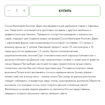
КУПИТЬ
Сосна белокорая Компакт Джем высаживается для украшения садов и парковых
зон. Чаще всего используется в групповых посадках с другими хвойными и
травянистыми растениями. Прекрасно смотрится в рокариях и каменистых
садах, подходит для создания живых изгородей.Сосна белокорая Компакт Джем
– карликовая форма, максимальная высота которой составляет 3,5 метра, а
диаметр кроны до 2 метров. Ежегодный прирост около 10 сантиметров, к 10
годам высота не превышает 1,5 метра. Крона симметрическая,
ширококоническая, плотная.Сорт отличается высокой морозоустойчивостью и
засухоустойчивостью.Данный сорт неприхотлив к почвам и может расти даже на
самых бедных.При выборе места для посадки предпочтение лучше отдать
солнечным местам без застойных грунтовых вод. Посадка в полутени также
возможна.Лучше всего высаживать сосну в середине весны (конец апреля –
начало мая) или в конце лета – начале осени.При уходе за данным растением
следует соблюдать стандартные меры: полив, мульчирование, рыхление.Обратите
внимание, что молодые сосны могут получить весной солнечные ожоги!
Желательно в начале апреля укрывать их лапником.Листья представлены
твердыми острыми хвоинками светло-зеленого цвета.