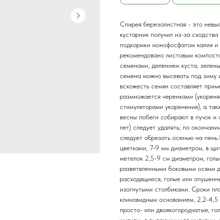
Спирея березолистная - это невыс
кустарник получил из-за сходства
подкормки монофосфатом калия и 
рекомендовано листовым компост
семенами, делением куста, зеле
семена можно высевать под зиму 
всхожесть семян составляет при
размножается черенками (укореня
стимуляторами укоренения), а та
весны побеги собирают в пучок и 
лет) следует удалять; по окончан
следует обрезать осенью на пень
цветками, 7-9 мм диаметром, в щи
метелок 2,5-9 см диаметром, голы
разветвленными боковыми осями до
расходящиеся, голые или опушенн
изогнутыми столбиками. Сроки пл
клиновидным основанием, 2,2-4,5 с
просто- или двоякогородчатые, го
жилкам, с выдающимися жилками, 