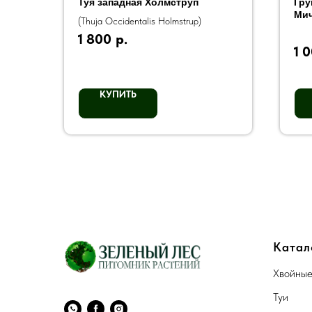
Туя западная Холмструп
Гру
Мич
(Thuja Occidentalis Holmstrup)
1 800
р.
1 
КУПИТЬ
Катал
Хвойны
Туи