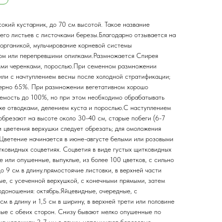
окий кустарник, до 70 см высотой. Такое название
 его листьев с листочками березы.Благодарно отзывается на
органикой, мульчирование корневой системы
ом или перепревшими опилками.Размножается Спирея
ными черенками, порослью.При семенном размножении
или с начтуплением весны после холодной стратификации;
мерно 65%. При размножении вегетативном хорошо
емость до 100%, но при этом необходимо обрабатывать
кже отводками, делением куста и порослью.С наступлением
обрезают на высоте около 30-40 см, старые побеги (6-7
ии цветения верхушки следует обрезать; для омоложения
.Цветение начинается в июне-августе белыми или розовыми
тковидных соцветиях. Соцветия в виде густых щитковидных
е или опушенные, выпуклые, из более 100 цветков, с сильно
 9 см в длину.прямостоячие листовки, в верхней части
ые, с усеченной верхушкой, с конечными прямыми, затем
одоношения: октябрь.Яйцевидные, очередные, с
м в длину и 1,5 см в ширину, в верхней трети или половине
лые с обеих сторон. Снизу бывают мелко опушенные по
на черешках 2-7 мм в длину, напоминают березовые