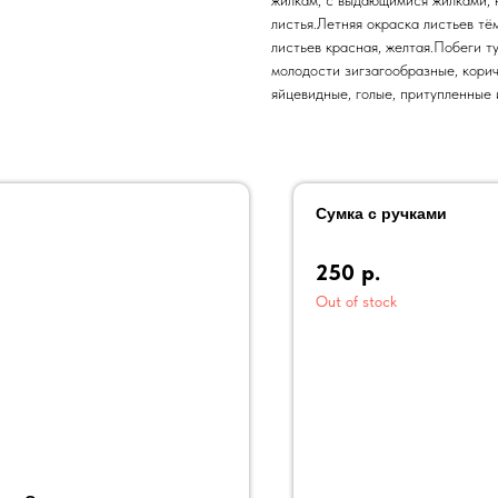
листья.Летняя окраска листьев тё
листьев красная, желтая.Побеги т
молодости зигзагообразные, кори
яйцевидные, голые, притупленные 
Сумка с ручками
250
р.
Out of stock