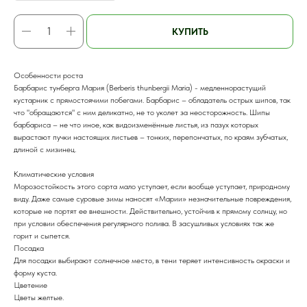
КУПИТЬ
Особенности роста
Барбарис тунберга Мария (Berberis thunbergii Maria) - медленнорастущий
кустарник с прямостоячими побегами. Барбарис – обладатель острых шипов, так
что "обращаются" с ним деликатно, не то уколет за неосторожность. Шипы
барбариса – не что иное, как видоизменённые листья, из пазух которых
вырастают пучки настоящих листьев – тонких, перепончатых, по краям зубчатых,
длиной с мизинец.
Климатические условия
Морозостойкость этого сорта мало уступает, если вообще уступает, природному
виду. Даже самые суровые зимы наносят «Марии» незначительные повреждения,
которые не портят ее внешности. Действительно, устойчив к прямому солнцу, но
при условии обеспечения регулярного полива. В засушливых условиях так же
горит и сыпется.
Посадка
Для посадки выбирают солнечное место, в тени теряет интенсивность окраски и
форму куста.
Цветение
Цветы желтые.