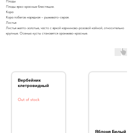
Плоды
Плоды ярко-красные блестящие.
Кора
Кора побегов нарядная – рыжевато-серая.
Листья
Листья желто-золотые, часто с яркой карминово-розовой каймой, относительно
крупные. Осенью кусты становятся оранжево-красные.
Вербейник
клетровидный
Out of stock
Яблоня Белый