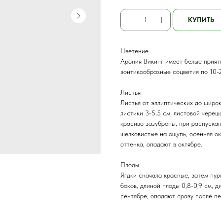
КУПИТЬ
Цветение
Арония Викинг имеет белые прият
зонтикообразные соцветия по 10-
Листья
Листья от эллиптических до широ
листики 3-5,5 см, листовой черешо
красиво зазубрены, при распускан
шелковистые на ощупь, осенняя ок
оттенка, опадают в октябре.
Плоды
Ягдки сначала красные, затем пур
боков, длиной плоды 0,8-0,9 см, д
сентябре, опадают сразу после пе