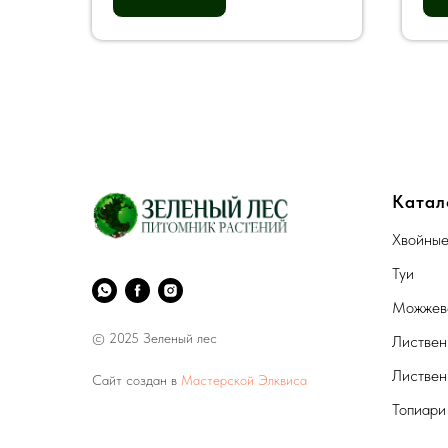
Катал
Хвойны
Туи
Можжев
© 2025 Зеленый лес
Листвен
Листвен
Сайт создан в
Мастерской Элквиса
Топиари