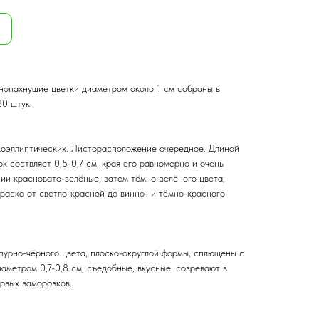
нопахнущие цветки диаметром около 1 см собраны в
20 штук.
коэллиптических. Листорасположение очередное. Длиной
к соствляет 0,5-0,7 см, края его равномерно и очень
ии красновато-зелёные, затем тёмно-зелёного цвета,
раска от светло-красной до винно- и тёмно-красного
пурно-чёрного цвета, плоско-округлой формы, сплющены с
иаметром 0,7-0,8 см, съедобные, вкусные, созревают в
рвых заморозков.