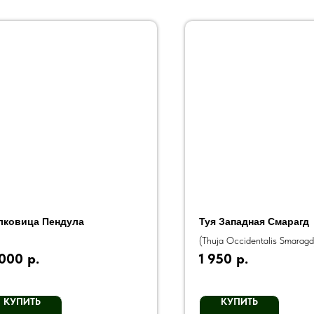
ковица Пендула
Туя Западная Смарагд
(Thuja Occidentalis Smaragd
 000
р.
1 950
р.
КУПИТЬ
КУПИТЬ