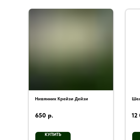
Нивянник Крейзи Дейзи
Шел
650
р.
12
КУПИТЬ