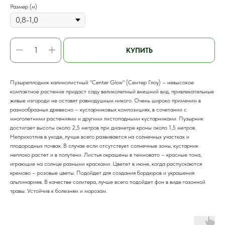
Размер (м)
КУПИТЬ
Пузыреплодник калинолистный "Center Glow" (Сентер Глоу) – невысокое
компактное растение придаст саду великолепный внешний вид, привлекательные
живые изгороди не оставят равнодушным никого. Очень широко применим в
разнообразных древесно – кустарниковых композициях, в сочетании с
многолетними растениями и другими листопадными кустарниками. Пузырник
достигает высоты около 2,5 метров при диаметре кроны около 1,5 метров.
Неприхотлив в уходе, лучше всего развивается на солнечных участках и
плодородных почвах. В случае если отсутствует солнечные зоны, кустарник
неплохо растет и в полутени. Листья окрашены в темновато – красные тона,
играющие на солнце разными красками. Цветет в июне, когда распускаются
кремово – розовые цветы. Подойдет для создания бордюров и украшения
альпинариев. В качестве солитера, лучше всего подойдет фон в виде газонной
травы. Устойчив к болезням и морозам.