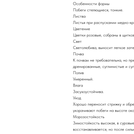
Особенности формы
Побеги стелющиеся, тонкие.
Листва
Листья при распускании медно-кр
Цветение
Цветки розовые, собраны в щитков
Свет
Светолюбива, выносит легкое зат
Почва
К почвам не требовательна, но п
дренированные, суглинистые и су
Полив
Умеренный.
Влага
Засухоустойчива.
Уход
Хорошо переносит стрижку и обре
укорачивают побеги на высоте око
Морозостойкость
Зимостойкость высокая, в суровы
восстанавливается, но после силь