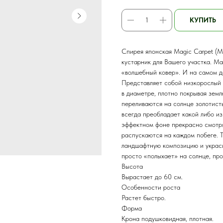
КУПИТЬ
Спирея японская Magic Carpet (М
кустарник для Вашего участка. Ma
«волшебный ковер». И на самом д
Представляет собой низкорослый 
в диаметре, плотно покрывая земл
переливаются на солнце золотист
всегда преобладает какой либо из
эффектном фоне прекрасно смотря
распускаются на каждом побеге. 
ландшафтную композицию и украс
просто «полыхает» на солнце, про
Высота
Вырастает до 60 см.
Особенности роста
Растет быстро.
Форма
Крона подушковидная, плотная.