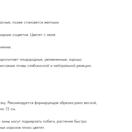
асные, позже становятся желтыми
идные соцветия. Цветет с июля.
енение.
редпочитает плодородные, увлажненные, хорошо
песчаные почвы слабокислой и нейтральной реакции.
зку. Рекомендуется формирующая обрезка рано весной,
ло 15 см.
е зимы могут подмерзать побеги, растение быстро
ных морозов плохо цветет.