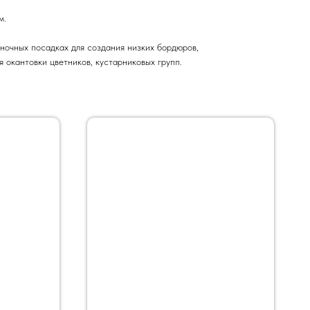
м.
иночных посадках для создания низких бордюров,
я окантовки цветников, кустарниковых групп.