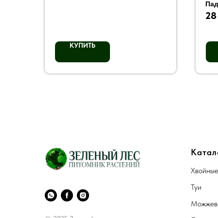
Пад
28
КУПИТЬ
Катал
Хвойны
Туи
Можжев