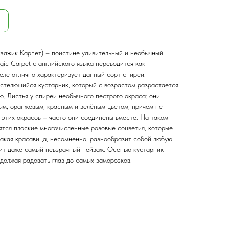
эджик Карпет) – поистине удивительный и необычный
gic Carpet с английского языка переводится как
еле отлично характеризует данный сорт спиреи.
стелющийся кустарник, который с возрастом разрастается
ю. Листья у спиреи необычного пестрого окраса: они
ым, оранжевым, красным и зелёным цветом, причем не
 этих окрасов – часто они соединены вместе. На таком
тся плоские многочисленные розовые соцветия, которые
Такая красавица, несомненно, разнообразит собой любую
ит даже самый невзрачный пейзаж. Осенью кустарник
должая радовать глаз до самых заморозков.