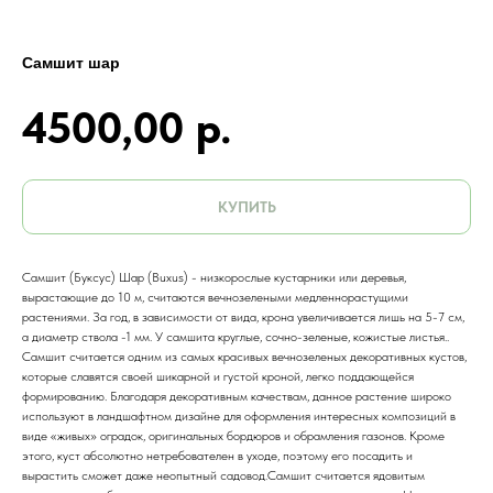
Самшит шар
4500,00
р.
КУПИТЬ
Самшит (Буксус) Шар (Buxus) - низкорослые кустарники или деревья,
вырастающие до 10 м, считаются вечнозелеными медленнорастущими
растениями. За год, в зависимости от вида, крона увеличивается лишь на 5-7 см,
а диаметр ствола -1 мм. У самшита круглые, сочно-зеленые, кожистые листья..
Самшит считается одним из самых красивых вечнозеленых декоративных кустов,
которые славятся своей шикарной и густой кроной, легко поддающейся
формированию. Благодаря декоративным качествам, данное растение широко
используют в ландшафтном дизайне для оформления интересных композиций в
виде «живых» оградок, оригинальных бордюров и обрамления газонов. Кроме
этого, куст абсолютно нетребователен в уходе, поэтому его посадить и
вырастить сможет даже неопытный садовод.Самшит считается ядовитым