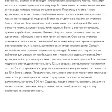
растением, особенно опасна для человеческого здоровья его листва. Несмотря
на это, кустарник приносит и пользу, вырабатывая такие активные вещества, как
фитонциды, которые хорошо очищают воздух. Поскольку в листве и коре
кустарника содержится много дубильных веществ, смол и алкалоидов, его часто
применяют в народной медицине.В отличие от других вечнозеленых кустиков
буксус обладает блестящей листвой и невероятно плотной кроной.Листья у
самшита плотные, супротивные, почти круглые. Ветви у растения торчащие,
прямые и грубооблиственные. Цветки собираются в пазушные соцветия, они
однополые, небольшие и источают приятный аромат. Осенью на кустиках
появляются плоды в виде трехгнездной коробочки, которая во время созревания
растрескивается, и из нее высыпаются семена чернильного цвета. Самшит –
хороший медонос, отлично переносит процедуру обрезки, поэтому его часто
выбирают для украшения как больших, так и маленьких садовых участков.Этот
кустарник любит расти на участках с рыхлым, плодородным грунтом. Он довольно
медленно растет, достигает в высоту 12 м, в среднем за год прирост составляет
от 5 до 6 см. Встречаются в природе и «великаны», которые вырастают в высоту
до 15 и более метров. Продолжительность жизни растения может отличаться, все
зависит от условий произрастания. В природе есть зафиксированный
долгожитель, которому 500 лет. Садоводы предпочитают высаживать самшит не
только из-за его высоких декоративных показателей, но и потому что ему
свойственна морозостойкость.