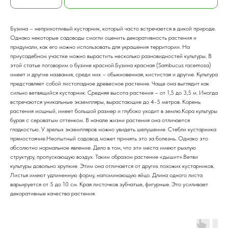
Бузина – неприхотливый кустарник, который часто встречается в дикой природе.
Однако некоторые садоводы смогли оценить декоративность растения и
придумали, как его можно использовать для украшения территории. На
приусадебном участке можно вырастить несколько разновидностей культуры. В
этой статье поговорим о бузине красной.Бузина красная (Sambucus racemosa)
имеет и другие названия, среди них – обыкновенная, кистистая и другие. Культура
представляет собой листопадное древесное растение. Чаще она выглядит как
сильно ветвящийся кустарник. Средняя высота растения – от 1,5 до 3,5 м. Иногда
встречаются уникальные экземпляры, вырастающие до 4-5 метров. Корень
растения мощный, имеет большой размер и глубоко уходит в землю.Кора культуры
бурая с сероватым оттенком. В начале жизни растения она отличается
гладкостью. У зрелых экземпляров можно увидеть шелушение. Стебли кустарника
прямостоячие.Неопытный садовод может принять это за болезнь. Однако это
абсолютно нормальное явление. Дело в том, что эти места имеют рыхлую
структуру, пропускающую воздух. Таким образом растение «дышит».Ветви
культуры довольно хрупкие. Этим она отличается от других похожих кустарников.
Листья имеют удлиненную форму, напоминающую яйцо. Длина одного листа
варьируется от 5 до 10 см. Края листочков зубчатые, фигурные. Это усиливает
декоративные качества растения.