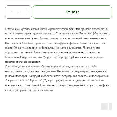
КУПИТЬ
Цветущими кустарниками часто украшают сады, ведь так приятно созерцать в
летний период яркие краски за окном. Спирея японская "Superstar" (Суперстар),
все летние месяцы будет обильно цвести и радовать своей декоративностью.
Кустарник небольшой, привлекательной округлой формы. В высоту вырастает
около 90 сантиметров и не более, чем на метр в диаметре. Листва густо
обрамляет плотные побеги. Летом — ярко-зеленая, а осенью становится
бронзовой. Спирея японская "Superstar" (Суперстар), имеет темно-розовые
привлекательные соцветия.
Для посадки лучше всего выбирать хорошо освещенные участки, чтобы
декоративность кустарника не угасала. Высаживать спирею рекомендуется в
рыхлый плодородный грунт и обеспечивать регулярным поливом и подкормками.
Спирея японская "Superstar" (Суперстар), идеально подходит для различных
ландшафтных композиций. Симпатично смотрится в цветочных группах, на фоне
хвойных и других лиственных культур.