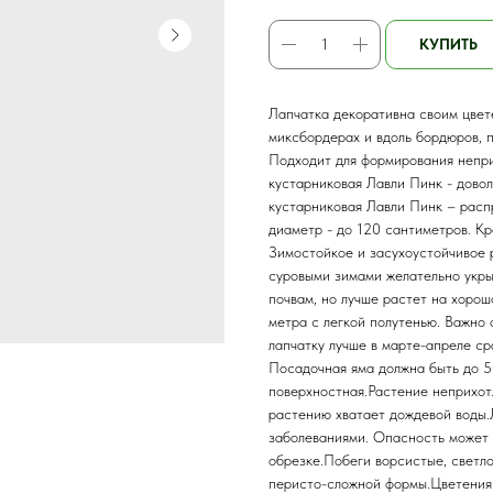
КУПИТЬ
Лапчатка декоративна своим цвете
миксбордерах и вдоль бордюров, п
Подходит для формирования непри
кустарниковая Лавли Пинк - дово
кустарниковая Лавли Пинк – расп
диаметр - до 120 сантиметров. Кр
Зимостойкое и засухоустойчивое 
суровыми зимами желательно укрыт
почвам, но лучше растет на хоро
метра с легкой полутенью. Важно
лапчатку лучше в марте-апреле ср
Посадочная яма должна быть до 50
поверхностная.Растение неприхотл
растению хватает дождевой воды.
заболеваниями. Опасность может 
обрезке.Побеги ворсистые, светл
перисто-сложной формы.Цветения 