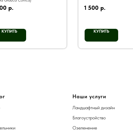
ea Glauca Conica)
800
р.
1 500
р.
КУПИТЬ
КУПИТЬ
ог
Наши услуги
е
Ландшафтный дизайн
Благоустройство
ельники
Озеленение