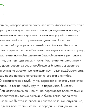
нием, которое длится почти все лето. Хорошо смотрится в
ригодна как для групповых, так и для одиночных посадок.
хотливых и очень красивых живых изгородей.Лапчатка
льно высокий сорт с розовыми цветками.Лапчатка
ростертый кустарник из семейства Розовые. Высота и
она округлая, плотная.Возможна посадка в условиях города.
растение, но чтобы цветение было обильным в регионах с
ие, а в периоды засух - полив. Растение неприхотливо к
шо дренированных участках.Лучше выбирать освещенные
 отсутствие высоко пролегающих грунтовых вод.Высаживать
азу после полного оттаивания снега или в октябре.
 сантиметров в глубину, т.к. корневая система у лапчатки
иво, но важно, чтобы грунт не пересыхал. В целом,
Лапчатка устойчива и почти не поражается вредителями и
представлять только ржавчина.Кусты легко поддаются
о-зеленые.Листовые пластины светло-зеленые, опушенные,
длится весь теплый сезон: с середины июня до конца