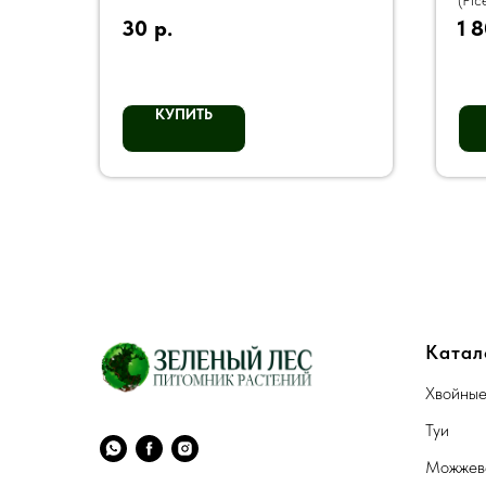
(Pic
30
р.
1 
КУПИТЬ
Катал
Хвойны
Туи
Можжев