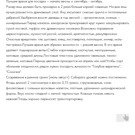
Лучшее время для посадки – начало весны и сентябрь - октябрь.
Рзмер ямы должен быть примерно в 2 раза больше корней саженца. На дне ямы
лучше разместить дренажный слой. Яму засыпают смесью грунта и питательных
удбрений.Удобрения вносят дважды в год: весной – органические, осенью –
минеральные.Перед началом заморозков прикорневой круг нужно замульчировать
сухой листвой, торфом или древесными опилками.Возможно поражение
церкоспорозом, мучнистой росой, мозаикой, крапчатостью, рамуляриозом.
Опасные вредители: тля, щитовка, клещ, листовертка, пилильщик, минер, моль-
пестрянка.Лучшее время для обрезки жимолости – ранняя весна. В это время
удаляют подмерзшие ветви.Стебли коричневые, изогнутые, неопушенные,
матовые, средней длины.Листовые пластины удлиненно-овальные, темно-
зеленые, матовые.Период цветения приходится на апрель или май.Чтобы сорт
обильнее плодоносил, рядом нужно посадить жимолости "Голубое веретено",
"Синичка".
Созревание в ранние сроки (июль-август). Собирать урожай можно постепенно.
Ягоды длиной 2 сантиметра и весом 0,75 грамм, стручковидные, сине-
фиолетовые с сильным восковым налетом, плотные, удлиненно-цилиндрической
формы. Вкус кисло-сладкий с легкой терпкостью. Кожица тонкая, мякоть
нежная.Плоды хорошо переносят транспортировку.