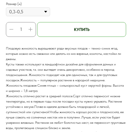
Размер (м)
КУПИТЬ
Плодовую жимолость выращивают ради вкусных плодов – темно-синих ягод,
которые можно есть свежими или делать из них варенья, компоты, настойки ли
джемы.
Кусты также используют в ландшафтном дизайне для оформления дачных и
садовых участков, т.к. они выглядят очень декоративно, особенно в период
плодоношения. Жимолости подходят как для одиночных, так и для групповых
посадкок.Жимолость – популярное растение в народной медицине.
Жимолость плодовая Синяя птица – сильнорослый куст округлой формы. Высота
и ширина – 1,8 метра.
Жимолость отлично растет в средней полосе.Cорт отлично переносит низкие
температуры, но в первые годы после посадки кусты нужно укрывать. Растение
устойчиво к засухе.Почва в идеале должна быть плодородной и легкой,
суглинисткой или супесчаной.Чтобы жимолость хорошо росла и плодоносила, ее
лучше сажать на солнечных местах или в полутени. Лучше, если участок будет
умеренно влажным. Растение не любит болотистых мест, не переносит грунтовые
воды, пролегающие слишком близко к земле.