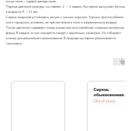
конце июня – первой декаде июля.
Период цветения культуры составляет 2 — 3 недели. Кустарник выпускает бутоны
в возрасте 9 — 12 лет.
Сирень амурская устойчива к засухе и зимним морозам. Хорошо приспособлена
она к городским условиям, не чувствительна к пыли и загрязненному воздуху.
После цветения созревают плоды в виде жестких коробочек, имеющих вытянутую
форму. В каждой из них находятся гнезда с крылатыми семенами. Их собирают
осенью для дальнейшего размножения. В природе кустарник размножается
самосевом.
Сирень
обыкновенная
Маречал Ланнес
Out of stock