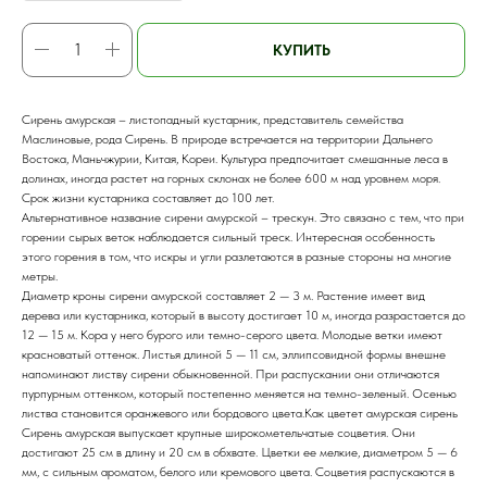
КУПИТЬ
Сирень амурская – листопадный кустарник, представитель семейства
Маслиновые, рода Сирень. В природе встречается на территории Дальнего
Востока, Маньчжурии, Китая, Кореи. Культура предпочитает смешанные леса в
долинах, иногда растет на горных склонах не более 600 м над уровнем моря.
Срок жизни кустарника составляет до 100 лет.
Альтернативное название сирени амурской – трескун. Это связано с тем, что при
горении сырых веток наблюдается сильный треск. Интересная особенность
этого горения в том, что искры и угли разлетаются в разные стороны на многие
метры.
Диаметр кроны сирени амурской составляет 2 — 3 м. Растение имеет вид
дерева или кустарника, который в высоту достигает 10 м, иногда разрастается до
12 — 15 м. Кора у него бурого или темно-серого цвета. Молодые ветки имеют
красноватый оттенок. Листья длиной 5 — 11 см, эллипсовидной формы внешне
напоминают листву сирени обыкновенной. При распускании они отличаются
пурпурным оттенком, который постепенно меняется на темно-зеленый. Осенью
листва становится оранжевого или бордового цвета.Как цветет амурская сирень
Сирень амурская выпускает крупные широкометельчатые соцветия. Они
достигают 25 см в длину и 20 см в обхвате. Цветки ее мелкие, диаметром 5 — 6
мм, с сильным ароматом, белого или кремового цвета. Соцветия распускаются в