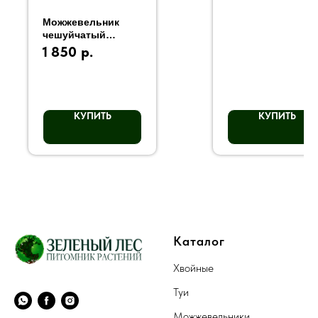
Можжевельник
чешуйчатый
Лодери
1 850
р.
КУПИТЬ
КУПИТЬ
Каталог
Хвойные
Туи
Можжевельники