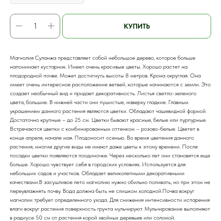
КУПИТЬ
Магнолия Суланжа представляет собой небольшое дерево, которое больше
напоминает кустарник. Имеет очень красивые цветы. Хорошо растет на
плодородной почве. Может достигнуть высоты 8 метров. Крона округлая. Она
имеет очень интересное расположение ветвей, которые начинаются с земли. Это
создает необычный вид и придает декоративность. Листья светло-зеленого
цвета, большие. В нижней части они пушистые, наверху гладкие. Главным
украшением данного растения являются цветки. Обладают чашевидной формой.
Достаточно крупные – до 25 см. Цветки бывают красные, белые или пурпурные.
Встречаются цветки с комбинированным оттенком – розово-белые. Цветет в
конце апреля, начале мая. Плодоносит осенью. Во время цветения данного
растения, многие другие виды не имеют даже цветы к этому времени. После
посадки цветки появляются поодиночке. Через несколько лет они становятся еще
больше. Хорошо чувствует себя в городских условиях. Используется для
небольших садов и участков. Обладает великолепными декоративными
качествами.В засушливое лето магнолию нужно обильно поливать, но при этом не
переувлажнять почву. Вода должна быть не слишком холодной.Почва вокруг
магнолии требует определенного ухода. Для снижения интенсивности испарения
влаги вокруг растения поверхность грунта мульчируют. Мульчирование выполняют
в радиусе 50 см от растения корой хвойных деревьев или соломой.