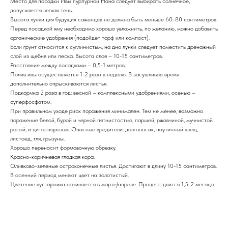
Место для посадки Ивы пурпурной Нана следует выбирать солнечное,
допускается легкая тень.
Высота лунки для будущих саженцев не должна быть меньше 60-80 сантиметров.
Перед посадкой яму необходимо хорошо увлажнить, по желанию, можно добавить
органические удобрения (подойдет торф или компост).
Если грунт относится к суглинистым, на дно лунки следует поместить дренажный
слой из щебня или песка. Высота слоя – 10-15 сантиметров.
Расстояние между посадками – 0,5-1 метров.
Полив ивы осуществляется 1-2 раза в неделю. В засушливое время
дополнительно опрыскиваются листья.
Подкормка 2 раза в год: весной – комплексными удобрениями, осенью –
суперфосфатом.
При правильном уходе риск поражения минимален. Тем не менее, возможно
поражение белой, бурой и черной пятнистостью, паршей, ржавчиной, мучнистой
росой, и цитоспорозом. Опасные вредители: долгоносик, паутинный клещ,
листоед, тля, грызуны.
Хорошо переносит формовочную обрезку.
Красно-коричневая гладкая кора.
Оливково-зеленые остроконечные листья. Достигают в длину 10-15 сантиметров.
В осенний период меняют цвет на золотистый.
Цветение кустарника начинается в марте/апреле. Процесс длится 1,5-2 месяца.