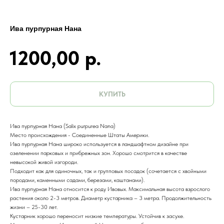
Ива пурпурная Нана
1200,00
р.
КУПИТЬ
Ива пурпурная Нана (Salix purpurea Nana)
Место происхождения - Соединенные Штаты Америки.
Ива пурпурная Нана широко используется в ландшафтном дизайне при
озеленении парковых и прибрежных зон. Хорошо смотрится в качестве
невысокой живой изгороди.
Подходит как для одиночных, так и групповых посадок (сочетается с хвойными
породами, каменными садами, березами, каштанами).
Ива пурпурная Нана относится к роду Ивовых. Максимальная высота взрослого
растения около 2-3 метров. Диаметр кустарника – 3 метра. Продолжительность
жизни – 25-30 лет.
Кустарник хорошо переносит низкие температуры. Устойчив к засухе.