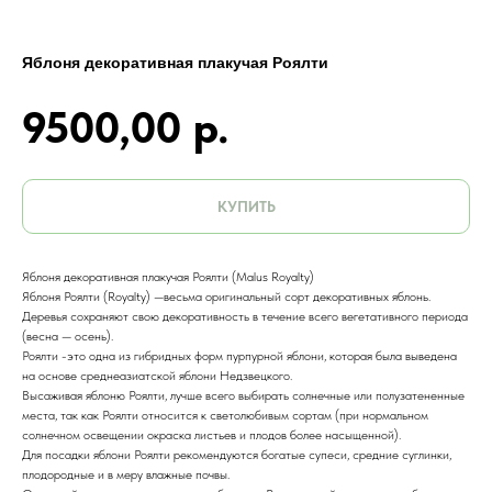
Яблоня декоративная плакучая Роялти
9500,00
р.
КУПИТЬ
Яблоня декоративная плакучая Роялти (Malus Royalty)
Яблоня Роялти (Royalty) —весьма оригинальный сорт декоративных яблонь.
Деревья сохраняют свою декоративность в течение всего вегетативного периода
(весна — осень).
Роялти -это одна из гибридных форм пурпурной яблони, которая была выведена
на основе среднеазиатской яблони Недзвецкого.
Высаживая яблоню Роялти, лучше всего выбирать солнечные или полузатененные
места, так как Роялти относится к светолюбивым сортам (при нормальном
солнечном освещении окраска листьев и плодов более насыщенной).
Для посадки яблони Роялти рекомендуются богатые супеси, средние суглинки,
плодородные и в меру влажные почвы.