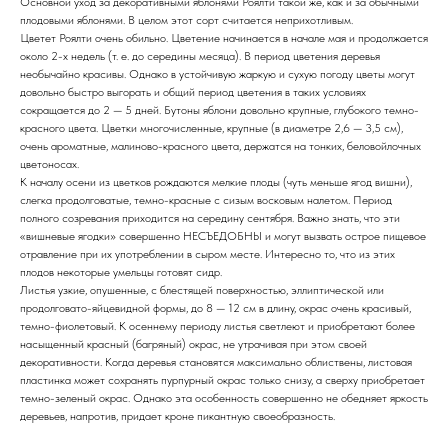
Основной уход за декоративными яблонями Роялти такой же, как и за обычными
плодовыми яблонями. В целом этот сорт считается неприхотливым.
Цветет Роялти очень обильно. Цветение начинается в начале мая и продолжается
около 2-х недель (т. е. до середины месяца). В период цветения деревья
необычайно красивы. Однако в устойчивую жаркую и сухую погоду цветы могут
довольно быстро выгорать и общий период цветения в таких условиях
сокращается до 2 — 5 дней. Бутоны яблони довольно крупные, глубокого темно-
красного цвета. Цветки многочисленные, крупные (в диаметре 2,6 — 3,5 см),
очень ароматные, малиново-красного цвета, держатся на тонких, беловойлочных
цветоносах.
К началу осени из цветков рождаются мелкие плоды (чуть меньше ягод вишни),
слегка продолговатые, темно-красные с сизым восковым налетом. Период
полного созревания приходится на середину сентября. Важно знать, что эти
«вишневые ягодки» совершенно НЕСЪЕДОБНЫ и могут вызвать острое пищевое
отравление при их употреблении в сыром месте. Интересно то, что из этих
плодов некоторые умельцы готовят сидр.
Листья узкие, опушенные, с блестящей поверхностью, эллиптической или
продолговато-яйцевидной формы, до 8 — 12 см в длину, окрас очень красивый,
темно-фиолетовый. К осеннему периоду листья светлеют и приобретают более
насыщенный красный (багряный) окрас, не утрачивая при этом своей
декоративности. Когда деревья становятся максимально облиствены, листовая
пластинка может сохранять пурпурный окрас только снизу, а сверху приобретает
темно-зеленый окрас. Однако эта особенность совершенно не обедняет яркость
деревьев, напротив, придает кроне пикантную своеобразность.