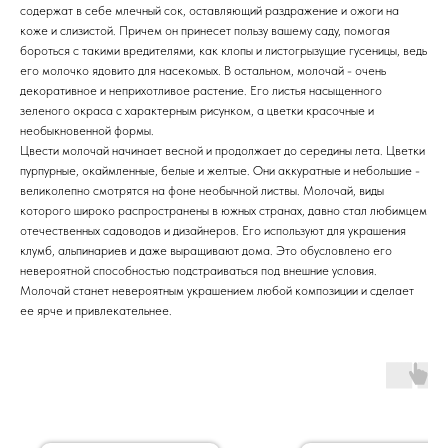
содержат в себе млечный сок, оставляющий раздражение и ожоги на
коже и слизистой. Причем он принесет пользу вашему саду, помогая
бороться с такими вредителями, как клопы и листогрызущие гусеницы, ведь
его молочко ядовито для насекомых. В остальном, молочай - очень
декоративное и неприхотливое растение. Его листья насыщенного
зеленого окраса с характерным рисунком, а цветки красочные и
необыкновенной формы.
Цвести молочай начинает весной и продолжает до середины лета. Цветки
пурпурные, окаймленные, белые и желтые. Они аккуратные и небольшие -
великолепно смотрятся на фоне необычной листвы. Молочай, виды
которого широко распространены в южных странах, давно стал любимцем
отечественных садоводов и дизайнеров. Его используют для украшения
клумб, альпинариев и даже выращивают дома. Это обусловлено его
невероятной способностью подстраиваться под внешние условия.
Молочай станет невероятным украшением любой композиции и сделает
ее ярче и привлекательнее.