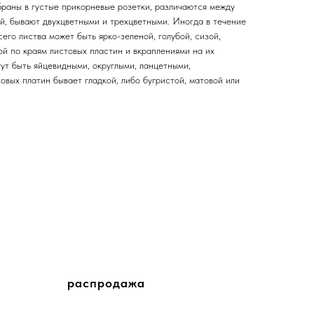
браны в густые прикорневые розетки, различаются между
ой, бывают двухцветными и трехцветными. Иногда в течение
его листва может быть ярко-зеленой, голубой, сизой,
й по краям листовых пластин и вкраплениями на их
ут быть яйцевидными, округлыми, ланцетными,
вых платин бывает гладкой, либо бугристой, матовой или
распродажа