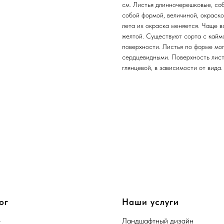
см. Листья длинночерешковые, со
собой формой, величиной, окраск
лета их окраска меняется. Чаще вс
желтой. Существуют сорта с каймо
поверхности. Листья по форме мог
сердцевидными. Поверхность листо
глянцевой, в зависимости от вида.
ог
Наши услуги
е
Ландшафтный дизайн