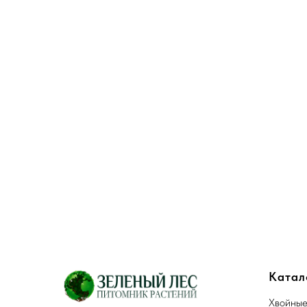
Катал
Хвойны