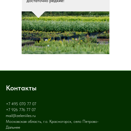
достаточно редкие!
Контакты
+7 495 070 77 07
+7 926 776 77 07
mail@zeleniiles.ru
Московская область, г.о. Красногорск, село Петрово-
Дальнее