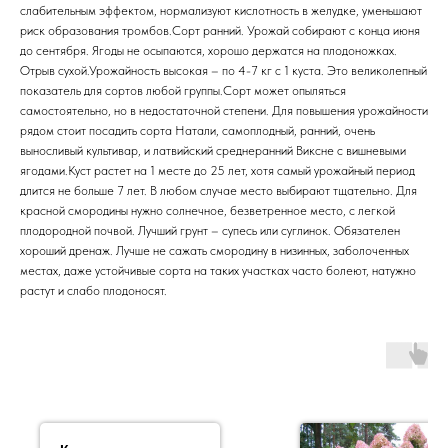
слабительным эффектом, нормализуют кислотность в желудке, уменьшают
риск образования тромбов.Сорт ранний. Урожай собирают с конца июня
до сентября. Ягоды не осыпаются, хорошо держатся на плодоножках.
Отрыв сухой.Урожайность высокая – по 4-7 кг с 1 куста. Это великолепный
показатель для сортов любой группы.Сорт может опыляться
самостоятельно, но в недостаточной степени. Для повышения урожайности
рядом стоит посадить сорта Натали, самоплодный, ранний, очень
выносливый культивар, и латвийский среднеранний Виксне с вишневыми
ягодами.Куст растет на 1 месте до 25 лет, хотя самый урожайный период
длится не больше 7 лет. В любом случае место выбирают тщательно. Для
красной смородины нужно солнечное, безветренное место, с легкой
плодородной почвой. Лучший грунт – супесь или суглинок. Обязателен
хороший дренаж. Лучше не сажать смородину в низинных, заболоченных
местах, даже устойчивые сорта на таких участках часто болеют, натужно
растут и слабо плодоносят.