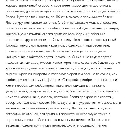
хорошо выраженной сладости, сорт имеет массу других достоинств.
Выносливый, урожайный, прекрасно себя чувствует себя в средней полосе
России.Куст средней высоты, до 110 см в высоту, с прямыми стеблями.
Листва крупная, светло-зеленая. Стебли не слишком мощные, средние,
побегообразовательная способность высокая.Ягоды среднего размера,
массой 0,8-1 г каждая, слегка приплюснутой формы. Собраны в
достаточно крупные кисти, до 9 см в длину. Цвет – насыщенно-красный.
Кожица тонкая, но плотная и крепкая, с блеском.Ягоды десертные,
сладкие, с легкой кислинкой. Назначение универсальное, однако
желирующие свойства у сорта невысокие. Он меньше других сортов
подходят для джемов, муссов, конфитюров и желе, однако, будучи сортом
красной смородины, все равно остается подходящим для этих целей
сырьем. Красная смородина содержит в среднем больше пектинов, чем
любая другая, поэтому конфитюр из Сахарной приобретет консистенцию
желе в любом случае.Сахарная идеально подходит для свежего
употребления, в сыром виде, как десерт. А также из нее готовят напитки:
компоты, морсы, вина, сиропы, настойки. Ягода прекрасна в салатах,
десертах, подливах и соусах. Используется для украшения готовых блюд, в
выпечке, как дополнение к рыбе или мясу. Листья растения кладут в
заготовки из овощей, для придания аромата, их используют также в
народной медицине. Они содержат массу витаминов и биоактивных
веществ, полезны при гиповитаминозе, цистите, обладают легким